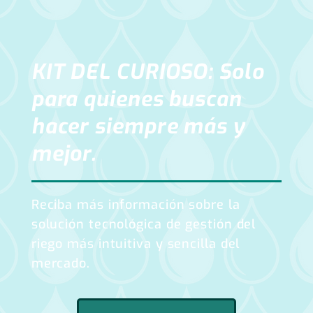
KIT DEL CURIOSO: Solo
para quienes buscan
hacer siempre más y
mejor.
Reciba más información sobre la
solución tecnológica de gestión del
riego más intuitiva y sencilla del
mercado.